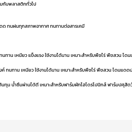
ียบกับพลาสติกทั่วไป
แดด ทนฝนทุกสภาพอากาศ ทนทานต่อสารเคมี
ทาน เหนียว แข็งแรง ใช้งานได้นาน เหมาะสำหรับพืชไร่ พืชสวน โดนแด
์ ทนทาน เหนียว ใช้งานได้นาน เหมาะสำหรับพืชไร่ พืชสวน โดนแดดปา
ทุน น้ำซึมผ่านได้ดี เหมาะสำหรับฟาร์มผักไฮโดรโปนิกส์ ฟาร์มปศุสัตว์ 